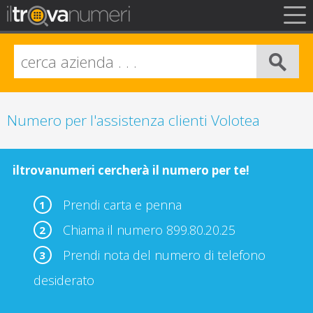
FAQ
Privacy
Info Legali
Numero per l'assistenza clienti Volotea
iltrovanumeri cercherà il numero per te!
Prendi carta e penna
1
Chiama il numero 899.80.20.25
2
Prendi nota del numero di telefono
3
desiderato