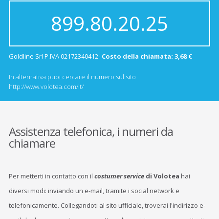
899.80.20.25
Goldline Srl P.IVA 02172340412-
Costo della chiamata: 3,68 €
In alternativa puoi cercare il numero sul sito
http://www.volotea.com/it/
Assistenza telefonica, i numeri da
chiamare
Per metterti in contatto con il
costumer service
di Volotea
hai
diversi modi: inviando un e-mail, tramite i social network e
telefonicamente. Collegandoti al sito ufficiale, troverai l'indirizzo e-