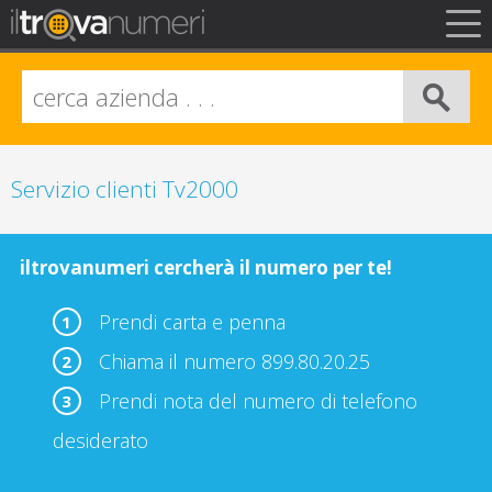
FAQ
Privacy
Info Legali
Servizio clienti Tv2000
iltrovanumeri cercherà il numero per te!
Prendi carta e penna
1
Chiama il numero 899.80.20.25
2
Prendi nota del numero di telefono
3
desiderato