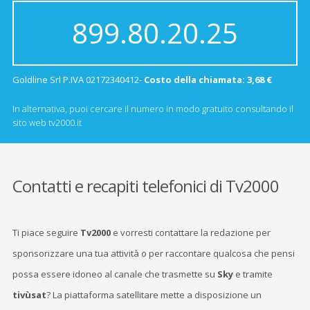
899.80.20.25
Goldline Srl P.IVA 02172340412-
Costo della chiamata: 3,68 €
In alternativa, puoi cercare il numero in modo gratuito consultando il
sito web tv2000.it
Contatti e recapiti telefonici di Tv2000
Ti piace seguire
Tv2000
e vorresti contattare la redazione per
sponsorizzare una tua attività o per raccontare qualcosa che pensi
possa essere idoneo al canale che trasmette su
Sky
e tramite
tivùsat
? La piattaforma satellitare mette a disposizione un