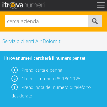
FAQ
Privacy
Info Legali
Servizio clienti Air Dolomiti
iltrovanumeri cercherà il numero per te!
Prendi carta e penna
1
Chiama il numero 899.80.20.25
2
Prendi nota del numero di telefono
3
desiderato