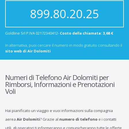
899.80.20.25
Goldline Srl P.IVA 02172340412-
Costo della chiamata: 3,68 €
In alternativa, puoi cercare il numero in modo gratuito consultando il
sito web di Air Dolomiti
Numeri di Telefono Air Dolomiti per
Rimborsi, Informazioni e Prenotazioni
Voli
Hai pianificato un viaggio e vuoi informazioni sulla compagnia
aerea
Air Dolomiti
? Grazie al
numero di telefono
e i contatti
utili, gli operatori ti informeranno e comunicheranno tutte le offerte