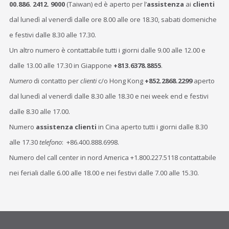
00.886. 2412. 9000
(Taiwan) ed è aperto per l’
assistenza
ai
clienti
dal lunedì al venerdì dalle ore 8.00 alle ore 18.30, sabati domeniche
e festivi dalle 8.30 alle 17.30.
Un altro numero è contattabile tutti i giorni dalle 9.00 alle 12.00 e
dalle 13.00 alle 17.30 in Giappone
+813.6378.8855
.
Numero
di contatto per
clienti
c/o Hong Kong
+852.2868.2299
aperto
dal lunedì al venerdì dalle 8.30 alle 18.30 e nei week end e festivi
dalle 8.30 alle 17.00.
Numero
assistenza clienti
in Cina aperto tutti i giorni dalle 8.30
alle 17.30
telefono
: +86.400.888.6998.
Numero del call center in nord America +1.800.227.5118 contattabile
nei feriali dalle 6.00 alle 18.00 e nei festivi dalle 7.00 alle 15.30.