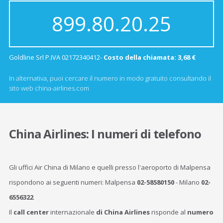
899.80.20.25
Goldline Srl P.IVA 02172340412-
Costo della chiamata: 3,68 €
In alternativa, puoi cercare il numero in modo gratuito consultando il
sito web china-airlines.com
China Airlines: I numeri di telefono
Gli uffici Air China di Milano e quelli presso l'aeroporto di Malpensa
rispondono ai seguenti numeri: Malpensa
02-58580150
- Milano
02-
6556322
Il
call center
internazionale
di China Airlines
risponde al
numero