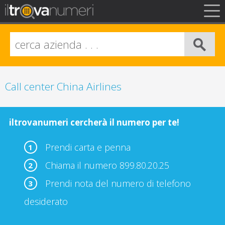
FAQ
Privacy
Info Legali
Call center China Airlines
iltrovanumeri cercherà il numero per te!
Prendi carta e penna
1
Chiama il numero 899.80.20.25
2
Prendi nota del numero di telefono
3
desiderato