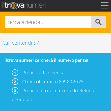
FAQ
Privacy
Info Legali
Call center di S7
iltrovanumeri cercherà il numero per te!
Prendi carta e penna
1
Chiama il numero 899.80.20.25
2
Prendi nota del numero di telefono
3
desiderato