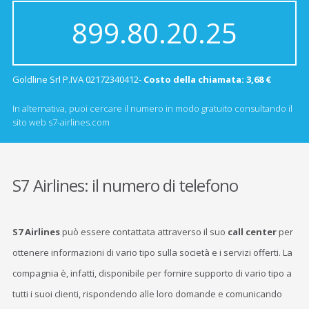
899.80.20.25
Goldline Srl P.IVA 02172340412-
Costo della chiamata: 3,68 €
In alternativa, puoi cercare il numero in modo gratuito consultando il
sito web s7-airlines.com
S7 Airlines: il numero di telefono
S7 Airlines
può essere contattata attraverso il suo
call center
per
ottenere informazioni di vario tipo sulla società e i servizi offerti. La
compagnia è, infatti, disponibile per fornire supporto di vario tipo a
tutti i suoi clienti, rispondendo alle loro domande e comunicando