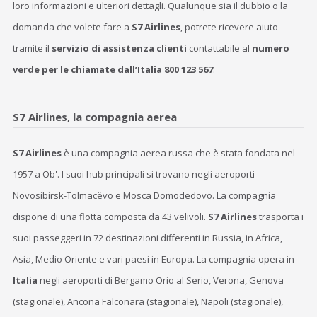
loro informazioni e ulteriori dettagli. Qualunque sia il dubbio o la
domanda che volete fare a
S7 Airlines
, potrete ricevere aiuto
tramite il
servizio di assistenza clienti
contattabile al
numero
verde per le chiamate
dall’Italia 800 123 567
.
S7 Airlines, la compagnia aerea
S7 Airlines
è una compagnia aerea russa che è stata fondata nel
1957 a Ob'. I suoi hub principali si trovano negli aeroporti
Novosibirsk-Tolmacëvo e Mosca Domodedovo. La compagnia
dispone di una flotta composta da 43 velivoli.
S7 Airlines
trasporta i
suoi passeggeri in 72 destinazioni differenti in Russia, in Africa,
Asia, Medio Oriente e vari paesi in Europa. La compagnia opera in
Italia
negli aeroporti di Bergamo Orio al Serio, Verona, Genova
(stagionale), Ancona Falconara (stagionale), Napoli (stagionale),