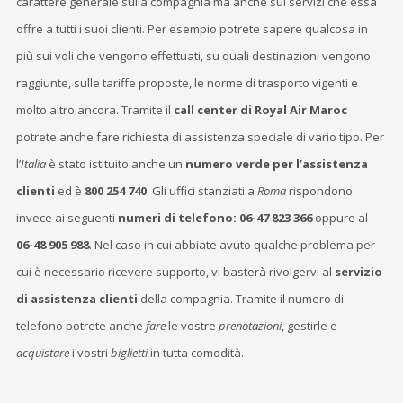
carattere generale sulla compagnia ma anche sui servizi che essa
offre a tutti i suoi clienti. Per esempio potrete sapere qualcosa in
più sui voli che vengono effettuati, su quali destinazioni vengono
raggiunte, sulle tariffe proposte, le norme di trasporto vigenti e
molto altro ancora. Tramite il
call center di Royal Air Maroc
potrete anche fare richiesta di assistenza speciale di vario tipo. Per
l’
Italia
è stato istituito anche un
numero verde per l’assistenza
clienti
ed è
800 254 740
. Gli uffici stanziati a
Roma
rispondono
invece ai seguenti
numeri di telefono: 06-47 823 366
oppure al
06-48 905 988
. Nel caso in cui abbiate avuto qualche problema per
cui è necessario ricevere supporto, vi basterà rivolgervi al
servizio
di assistenza clienti
della compagnia. Tramite il numero di
telefono potrete anche
fare
le vostre
prenotazioni
, gestirle e
acquistare
i vostri
biglietti
in tutta comodità.