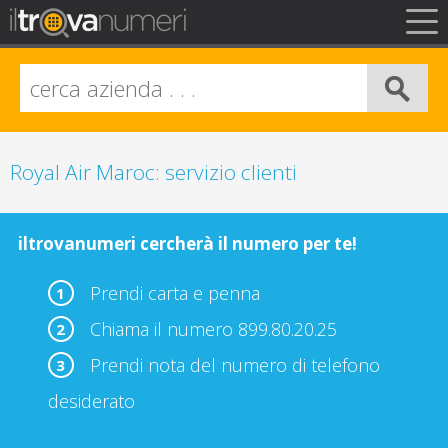
FAQ
Privacy
Info Legali
Royal Air Maroc: servizio clienti
iltrovanumeri cercherà il numero per te!
Prendi carta e penna
1
Chiama il numero 899.80.20.25
2
Prendi nota del numero di telefono
3
desiderato