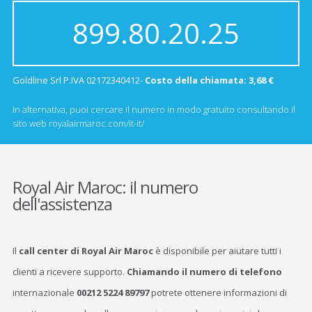
899.80.20.25
Goldline Srl P.IVA 02172340412-
Costo della chiamata: 3,68 €
In alternativa, puoi cercare il numero in modo gratuito consultando il
sito web royalairmaroc.com/it-it/
Royal Air Maroc: il numero
dell'assistenza
Il
call center di Royal Air Maroc
è disponibile per aiutare tutti i
clienti a ricevere supporto.
Chiamando il
numero di telefono
internazionale
00212 5224 89797
potrete ottenere informazioni di