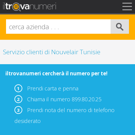
FAQ
Privacy
Info Legali
Servizio clienti di Nouvelair Tunisie
iltrovanumeri cercherà il numero per te!
Prendi carta e penna
1
Chiama il numero 899.80.20.25
2
Prendi nota del numero di telefono
3
desiderato