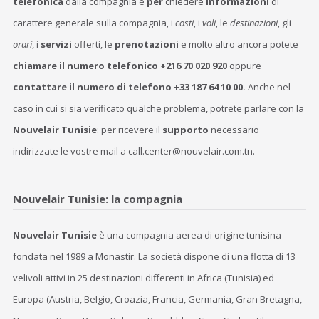
telefonica
dalla compagnia e
per
chiedere
informazioni
di
carattere generale sulla compagnia, i
costi
, i
voli
, le
destinazioni
, gli
orari
, i
servizi
offerti, le
prenotazioni
e molto altro ancora potete
chiamare il numero telefonico +216 70 020 920
oppure
contattare il numero di telefono +33 187 64 10 00.
Anche nel
caso in cui si sia verificato qualche problema, potrete parlare con la
Nouvelair Tunisie
: per ricevere il
supporto
necessario
indirizzate le vostre mail a call.center@nouvelair.com.tn.
Nouvelair Tunisie: la compagnia
Nouvelair Tunisie
è una compagnia aerea di origine tunisina
fondata nel 1989 a Monastir. La società dispone di una flotta di 13
velivoli attivi in 25 destinazioni differenti in Africa (Tunisia) ed
Europa (Austria, Belgio, Croazia, Francia, Germania, Gran Bretagna,