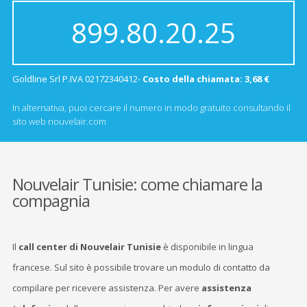
899.80.20.25
Goldline Srl P.IVA 02172340412-
Costo della chiamata: 3,68 €
In alternativa, puoi cercare il numero in modo gratuito consultando il
sito web nouvelair.com
Nouvelair Tunisie: come chiamare la
compagnia
Il
call center di Nouvelair Tunisie
è disponibile in lingua
francese. Sul sito è possibile trovare un modulo di contatto da
compilare per ricevere assistenza. Per avere
assistenza