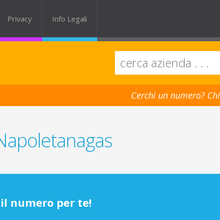
Privacy
Info Legali
Cerchi un numero? Chi
i Napoletanagas
il numero per te!