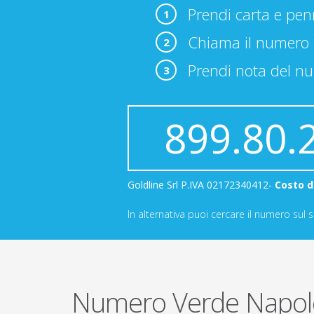
Prendi carta e pe
1
Chiama il numero
2
Prendi nota del nu
3
899.80.
Goldline Srl P.IVA 02172340412-
Costo d
In alternativa puoi cercare il numero sul
Numero Verde Napole