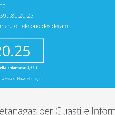
nna
 899.80.20.25
mero di telefono desiderato
20.25
ella chiamata: 3,68 €
 sito web di Napoletanagas
tanagas per Guasti e Infor