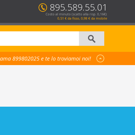
895.589.55.01
Costo al minuto (scatto alla risp. 0,16€):
0,51 € da fisso, 0,98 € da mobile
ama 899802025 e te lo troviamoi noi!