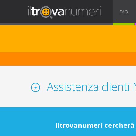
FAQ
Assistenza client
iltrovanumeri cercherà 