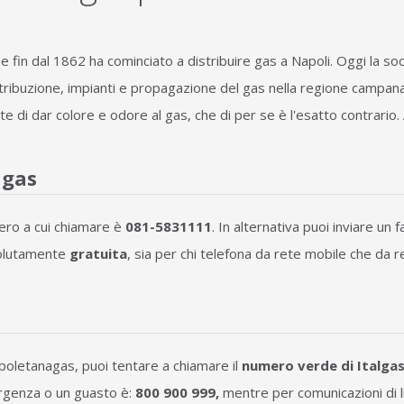
 fin dal 1862 ha cominciato a distribuire gas a Napoli. Oggi la soc
istribuzione, impianti e propagazione del gas nella regione campa
e di dar colore e odore al gas, che di per se è l'esatto contrario.
agas
ero a cui chiamare è
081-5831111
. In alternativa puoi inviare un 
solutamente
gratuita
, sia per chi telefona da rete mobile che da r
apoletanagas, puoi tentare a chiamare il
numero verde di Italga
ergenza o un guasto è:
800 900 999,
mentre per comunicazioni di l