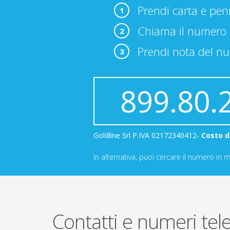
Prendi carta e pe
1
Chiama il numero
2
Prendi nota del nu
3
899.80.
Goldline Srl P.IVA 02172340412-
Costo d
In alternativa, puoi cercare il numero i
Contatti e numeri tel