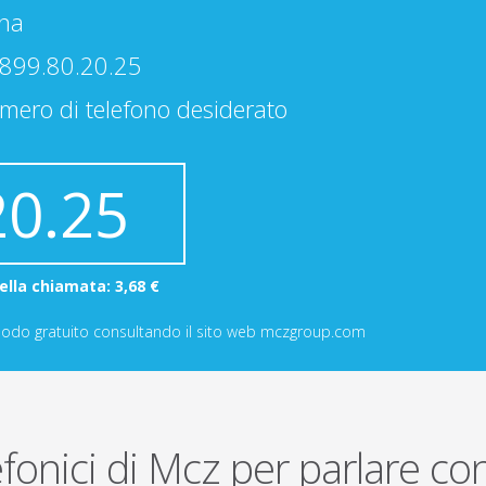
nna
 899.80.20.25
mero di telefono desiderato
20.25
ella chiamata: 3,68 €
n modo gratuito consultando il sito web mczgroup.com
efonici di Mcz per parlare c