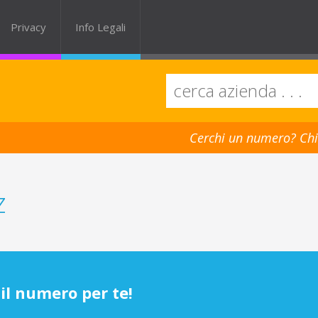
Privacy
Info Legali
Cerchi un numero? Chi
z
il numero per te!