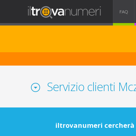
FAQ
Servizio clienti Mc
iltrovanumeri cercherà 