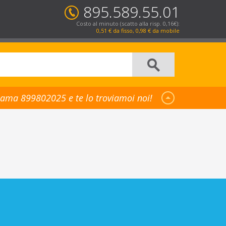
895.589.55.01
Costo al minuto (scatto alla risp. 0,16€):
0,51 € da fisso, 0,98 € da mobile
ama 899802025 e te lo troviamoi noi!