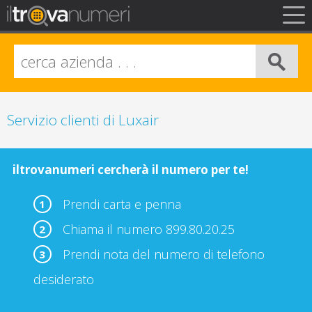
FAQ
Privacy
Info Legali
Servizio clienti di Luxair
iltrovanumeri cercherà il numero per te!
Prendi carta e penna
1
Chiama il numero 899.80.20.25
2
Prendi nota del numero di telefono
3
desiderato