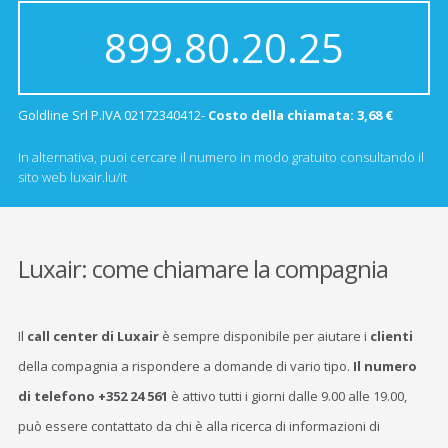
899.80.20.25
Goldline Srl P.IVA 02172340412-
Costo della chiamata: 3,68 €
In alternativa, puoi cercare il numero in modo gratuito consultando il
sito web luxair.lu/it
Luxair: come chiamare la compagnia
Il
call center di Luxair
è sempre disponibile per aiutare i
clienti
della compagnia a rispondere a domande di vario tipo.
Il numero
di telefono +352 24 561
è attivo tutti i giorni dalle 9.00 alle 19.00,
può essere contattato da chi è alla ricerca di informazioni di