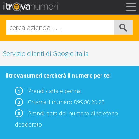
FAQ
Privacy
Info Legali
Servizio clienti di Google Italia
iltrovanumeri cercherà il numero per te!
Prendi carta e penna
1
Chiama il numero 899.80.20.25
2
Prendi nota del numero di telefono
3
desiderato