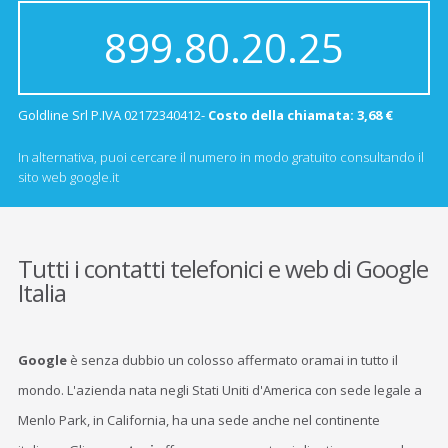
899.80.20.25
Goldline Srl P.IVA 02172340412-
Costo della chiamata: 3,68 €
In alternativa, puoi cercare il numero in modo gratuito consultando il
sito web google.it
Tutti i contatti telefonici e web di Google
Italia
Google
è senza dubbio un colosso affermato oramai in tutto il
mondo. L'azienda nata negli Stati Uniti d'America con sede legale a
Menlo Park, in California, ha una sede anche nel continente