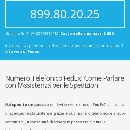
899.80.20.25
Goldline Srl P.IVA 02172340412-
Costo della chiamata: 3,68 €
In alternativa, puoi cercare il numero in modo gratuito consultando il
sito web di Fedex
Numero Telefonico FedEx: Come Parlare
con l'Assistenza per le Spedizioni
Hai
spedito un pacco
o ne devi ricevere uno da
FedEx
? La società
di spedizione statunitense grazie al suo numero telefonico e ai suoi
contatti utili, ti consentirà di essere in possesso di tutte le