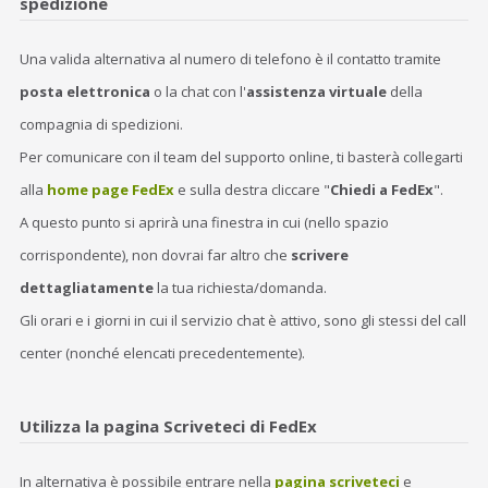
spedizione
Una valida alternativa al numero di telefono è il contatto tramite
posta elettronica
o la chat con l'
assistenza virtuale
della
compagnia di spedizioni.
Per comunicare con il team del supporto online, ti basterà collegarti
alla
home page FedEx
e sulla destra cliccare "
Chiedi a FedEx
".
A questo punto si aprirà una finestra in cui (nello spazio
corrispondente), non dovrai far altro che
scrivere
dettagliatamente
la tua richiesta/domanda.
Gli orari e i giorni in cui il servizio chat è attivo, sono gli stessi del call
center (nonché elencati precedentemente).
Utilizza la pagina Scriveteci di FedEx
In alternativa è possibile entrare nella
pagina scriveteci
e