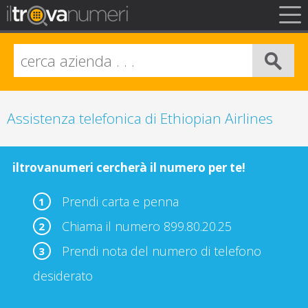
FAQ
Privacy
Info Legali
Assistenza telefonica di Ethiopian Airlines
iltrovanumeri cercherà il numero per te!
Prendi carta e penna
1
Chiama il numero 899.80.20.25
2
Prendi nota del numero di telefono
3
desiderato