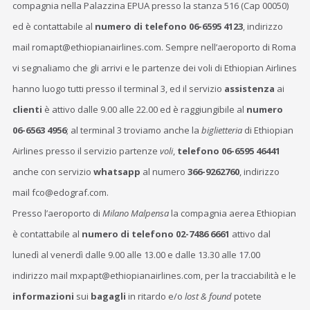
compagnia nella Palazzina EPUA presso la stanza 516 (Cap 00050)
ed è contattabile al
numero di telefono 06-6595 4123
, indirizzo
mail romapt@ethiopianairlines.com.
Sempre nell’aeroporto di Roma
vi segnaliamo che gli arrivi e le partenze dei voli di Ethiopian Airlines
hanno luogo tutti presso il terminal 3, ed il servizio
assistenza
ai
clienti
è attivo dalle 9.00 alle 22.00 ed è raggiungibile al
numero
06-6563 4956
; al terminal 3 troviamo anche la
biglietteria
di Ethiopian
Airlines presso il servizio partenze
voli
,
telefono 06-6595 46441
anche con servizio
whatsapp
al numero
366-9262760
, indirizzo
mail fco@edograf.com.
Presso l’aeroporto di
Milano Malpensa
la compagnia aerea Ethiopian
è contattabile al
numero di telefono
02-7486 6661
attivo dal
lunedì al venerdì dalle 9.00 alle 13.00 e dalle 13.30 alle 17.00
indirizzo mail mxpapt@ethiopianairlines.com, per la tracciabilità e le
informazioni
sui
bagagli
in ritardo e/o
lost & found
potete