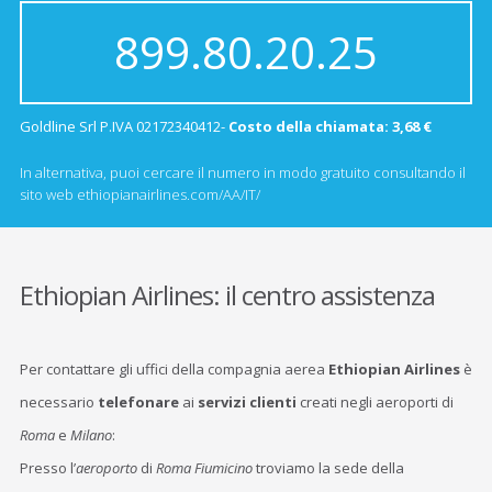
899.80.20.25
Goldline Srl P.IVA 02172340412-
Costo della chiamata: 3,68 €
In alternativa, puoi cercare il numero in modo gratuito consultando il
sito web ethiopianairlines.com/AA/IT/
Ethiopian Airlines: il centro assistenza
Per contattare gli uffici della compagnia aerea
Ethiopian Airlines
è
necessario
telefonare
ai
servizi clienti
creati negli aeroporti di
Roma
e
Milano
:
Presso l’
aeroporto
di
Roma Fiumicino
troviamo la sede della