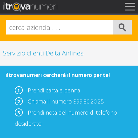
FAQ
Privacy
Info Legali
Servizio clienti Delta Airlines
iltrovanumeri cercherà il numero per te!
Prendi carta e penna
1
Chiama il numero 899.80.20.25
2
Prendi nota del numero di telefono
3
desiderato