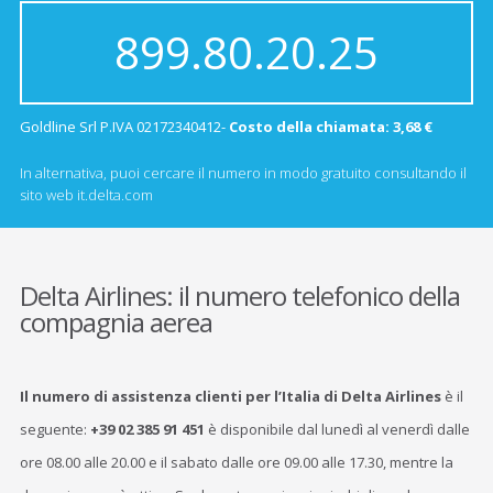
899.80.20.25
Goldline Srl P.IVA 02172340412-
Costo della chiamata: 3,68 €
In alternativa, puoi cercare il numero in modo gratuito consultando il
sito web it.delta.com
Delta Airlines: il numero telefonico della
compagnia aerea
Il numero di assistenza clienti per l’Italia di Delta Airlines
è il
seguente:
+39 02 385 91 451
è disponibile dal lunedì al venerdì dalle
ore 08.00 alle 20.00 e il sabato dalle ore 09.00 alle 17.30, mentre la