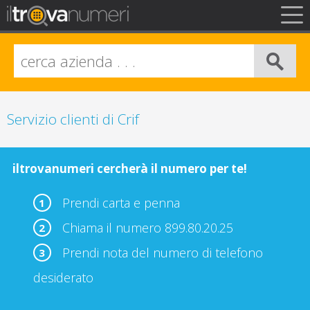
FAQ
Privacy
Info Legali
Servizio clienti di Crif
iltrovanumeri cercherà il numero per te!
Prendi carta e penna
1
Chiama il numero 899.80.20.25
2
Prendi nota del numero di telefono
3
desiderato