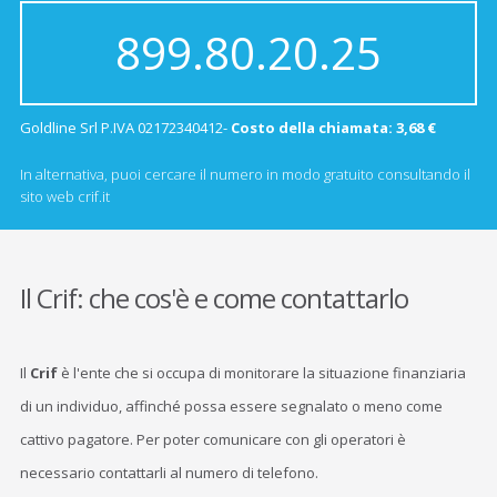
899.80.20.25
Goldline Srl P.IVA 02172340412-
Costo della chiamata: 3,68 €
In alternativa, puoi cercare il numero in modo gratuito consultando il
sito web crif.it
Il Crif: che cos'è e come contattarlo
Il
Crif
è l'ente che si occupa di monitorare la situazione finanziaria
di un individuo, affinché possa essere segnalato o meno come
cattivo pagatore. Per poter comunicare con gli operatori è
necessario contattarli al numero di telefono.