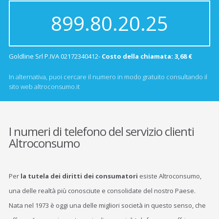
899.80.20.25
Goldline Srl P.IVA 02172340412-
Costo della chiamata: 3,68 €
In alternativa, puoi cercare il numero in modo gratuito consultando il
sito web altroconsumo.it
I numeri di telefono del servizio clienti
Altroconsumo
Per
la tutela dei diritti dei consumatori
esiste Altroconsumo,
una delle realtà più conosciute e consolidate del nostro Paese.
Nata nel 1973 è oggi una delle migliori società in questo senso, che