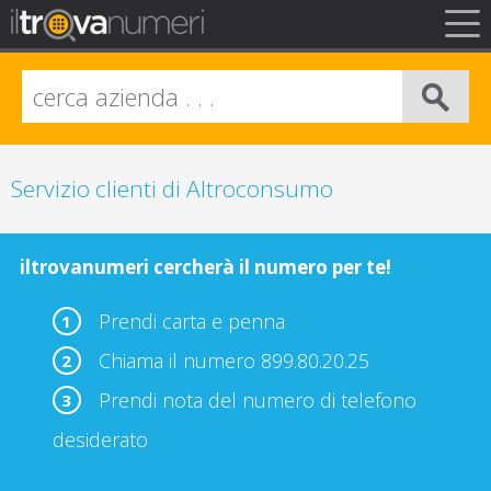
FAQ
Privacy
Info Legali
Servizio clienti di Altroconsumo
iltrovanumeri cercherà il numero per te!
Prendi carta e penna
1
Chiama il numero 899.80.20.25
2
Prendi nota del numero di telefono
3
desiderato