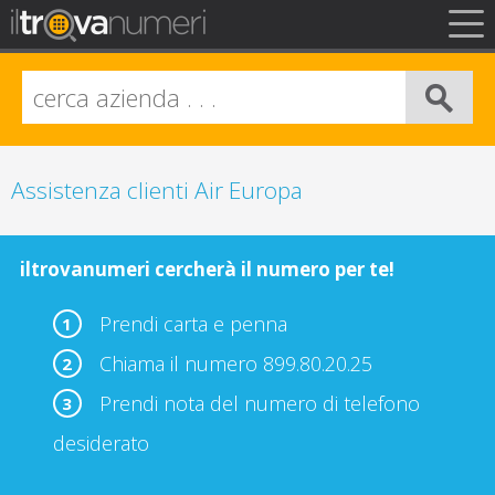
FAQ
Privacy
Info Legali
Assistenza clienti Air Europa
iltrovanumeri cercherà il numero per te!
Prendi carta e penna
1
Chiama il numero 899.80.20.25
2
Prendi nota del numero di telefono
3
desiderato