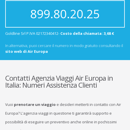
899.80.20.25
Goldline Srl P.IVA 02172340412-
Costo della chiamata: 3,68 €
In alternativa, puoi cercare il numero in modo gratuito consultando il
sito web di Air Europa
Contatti Agenzia Viaggi Air Europa in
Italia: Numeri Assistenza Clienti
Vuoi
prenotare un viaggio
e desideri metterti in contatto con Air
Europa? L'agenzia viaggi in questione ti garantirà supporto e
possibilità di eseguire un preventivo anche online in pochissimi