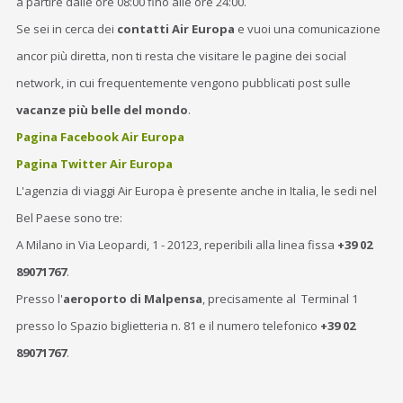
a partire dalle ore 08:00 fino alle ore 24:00.
Se sei in cerca dei
contatti Air Europa
e vuoi una comunicazione
ancor più diretta, non ti resta che visitare le pagine dei social
network, in cui frequentemente vengono pubblicati post sulle
vacanze più belle del mondo
.
Pagina Facebook Air Europa
Pagina Twitter Air Europa
L'agenzia di viaggi Air Europa è presente anche in Italia, le sedi nel
Bel Paese sono tre:
A Milano in Via Leopardi, 1 - 20123, reperibili alla linea fissa
+39 02
89071767
.
Presso l'
aeroporto di Malpensa
, precisamente al Terminal 1
presso lo Spazio biglietteria n. 81 e il numero telefonico
+39 02
89071767
.